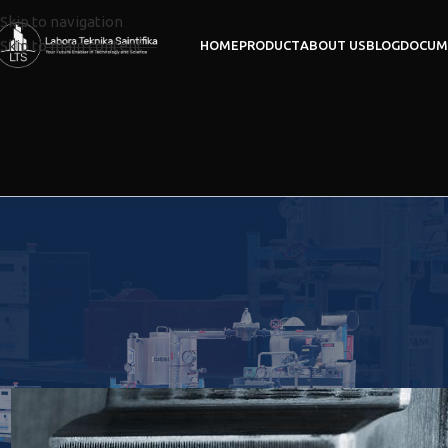
Skip to navigation
Skip to main content
HOME
PRODUCT
ABOUT US
BLOG
DOCUM
Gear Ratio dan Gearb