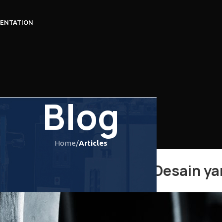
ENTATION
Blog
Home
/
Articles
ARTICLES
,
MECHANICAL ENGINEERING
ox: Mengapa Tidak Ada Desain y
Posted by
LTS_admin
On 12/06/2026