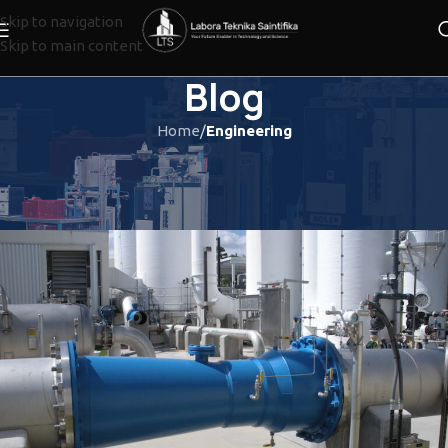
Skip to navigation
Skip to main content
Blog
Home
/
Engineering
ENGINEERING
Kupas Tuntas Venturimeter
LTS_admin
On 10/06/2022