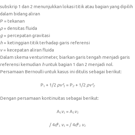
subskrip 1 dan 2 menunjukkan lokasi titik atau bagian yang dipilih
dalam bidang aliran
P = tekanan
ρ
= densitas fluida
g
= percepatan gravitasi
h
= ketinggian titik terhadap garis referensi
v
= kecepatan aliran fluida
Dalam skema venturimeter, biarkan garis tengah menjadi garis
referensi kemudian
h
untuk bagian 1 dan 2 menjadi nol.
Persamaan Bernoulli untuk kasus ini ditulis sebagai berikut:
P₁ ​+ 1/2
ρv²₁
​ = P
₂
+ 1/2
ρv²₂
Dengan persamaan kontinuitas sebagai berikut:
A₁​
v
₁​ = A₂​
v
₂​
/ 4
d
²₁
​v
₁​ = / 4
d
²₂
​v
₂