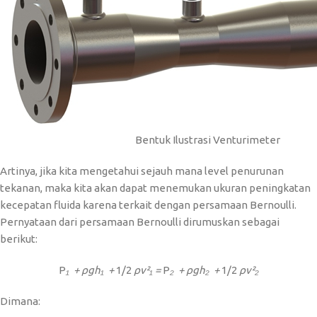
Bentuk Ilustrasi Venturimeter
Artinya, jika kita mengetahui sejauh mana level penurunan
tekanan, maka kita akan dapat menemukan ukuran peningkatan
kecepatan fluida karena terkait dengan persamaan Bernoulli.
Pernyataan dari persamaan Bernoulli dirumuskan sebagai
berikut:
P
₁ ​ + ρgh₁ ​ +
1/2
ρv²₁ =
P
₂ ​ + ρgh₂ ​ +
1/2
ρv²₂
Dimana: