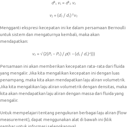
d
²₁
​v
₁ =
d
²₂
​v
₂
v₁
​= (
d
₂ ​/
d
₁​) ²
v
₂
Mengganti ekspresi kecepatan ini ke dalam persamaan Bernoulli
untuk sistem dan mengaturnya kembali, maka akan
mendapatkan:
v
₂ ​= √ (2(
P
₁ ​−
P
₂​) /
ρ
(1 − (
d
₂ ​/
d
₁​)⁴)))
Persamaan ini akan memberikan kecepatan rata-rata dari fluida
yang mengalir. Jika kita mengalikan kecepatan ini dengan luas
penampang, maka kita akan mendapatkan laju aliran volumetrik.
Jika kita mengalikan laju aliran volumetrik dengan densitas, maka
kita akan mendapatkan laju aliran dengan massa dari fluida yang
mengalir.
Untuk mempelajari tentang pengukuran berbagai laju aliran (flow
measurement), dapat menggunakan alat di bawah ini (klik
gambar untuk informasi selengkapnya).