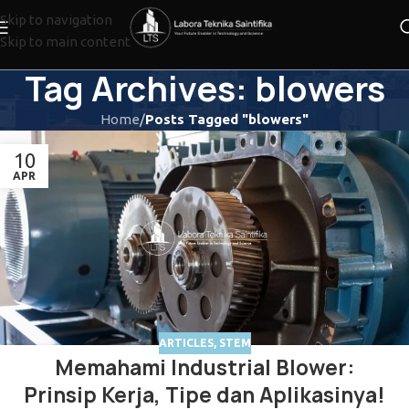
Skip to navigation
Skip to main content
Tag Archives: blowers
Home
/
Posts Tagged "blowers"
10
APR
ARTICLES
,
STEM
Memahami Industrial Blower:
Prinsip Kerja, Tipe dan Aplikasinya!