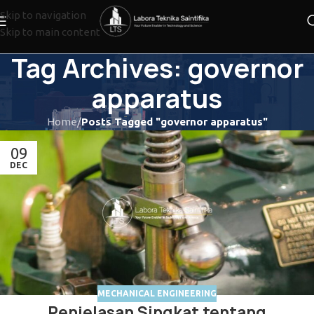
Skip to navigation
Skip to main content
Tag Archives: governor
apparatus
Home
/
Posts Tagged "governor apparatus"
09
DEC
MECHANICAL ENGINEERING
Penjelasan Singkat tentang