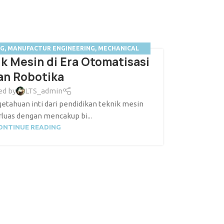
NG
,
MANUFACTUR ENGINEERING
,
MECHANICAL
k Mesin di Era Otomatisasi
EERING
,
NEWS
,
ROBOTICS
an Robotika
ed by
LTS_admin
etahuan inti dari pendidikan teknik mesin
rluas dengan mencakup bi...
ONTINUE READING