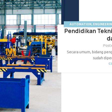
AUTOMATION
,
ENGINEERI
Pendidikan Tekni
ENGIN
d
Post
Secara umum, bidang peng
sudah dipe
C