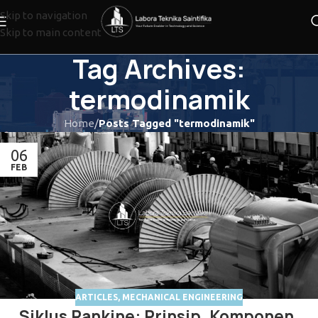
Skip to navigation
Skip to main content
Tag Archives:
termodinamik
Home
/
Posts Tagged "termodinamik"
06
FEB
ARTICLES
,
MECHANICAL ENGINEERING
Siklus Rankine: Prinsip, Komponen,