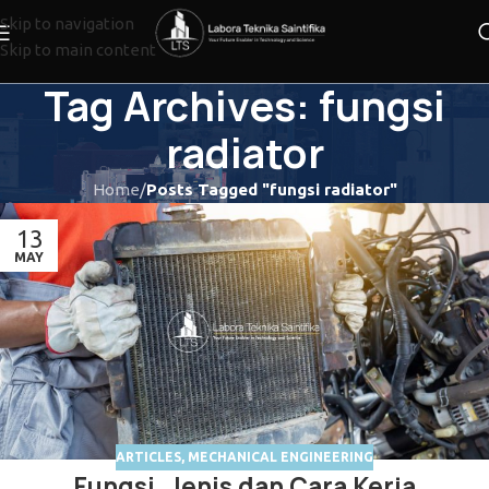
Skip to navigation
Skip to main content
Tag Archives: fungsi
radiator
Home
/
Posts Tagged "fungsi radiator"
13
MAY
ARTICLES
,
MECHANICAL ENGINEERING
Fungsi, Jenis dan Cara Kerja