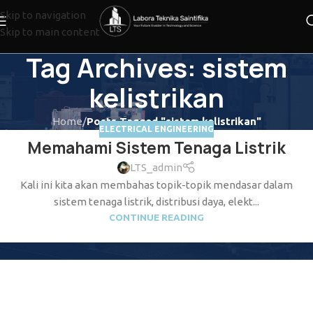
Skip to navigation
Skip to main content
Tag Archives: sistem
kelistrikan
Home
/
Posts Tagged "sistem kelistrikan"
ELECTRICAL ENGINEERING
Memahami Sistem Tenaga Listrik
LTS_admin
Kali ini kita akan membahas topik-topik mendasar dalam
sistem tenaga listrik, distribusi daya, elekt...
CONTINUE READING