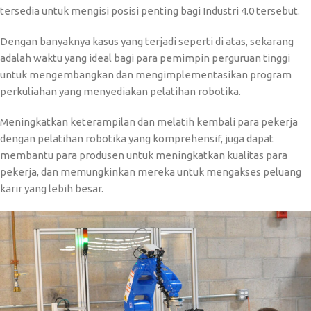
tersedia untuk mengisi posisi penting bagi Industri 4.0 tersebut.
Dengan banyaknya kasus yang terjadi seperti di atas, sekarang
adalah waktu yang ideal bagi para pemimpin perguruan tinggi
untuk mengembangkan dan mengimplementasikan program
perkuliahan yang menyediakan pelatihan robotika.
Meningkatkan keterampilan dan melatih kembali para pekerja
dengan pelatihan robotika yang komprehensif, juga dapat
membantu para produsen untuk meningkatkan kualitas para
pekerja, dan memungkinkan mereka untuk mengakses peluang
karir yang lebih besar.