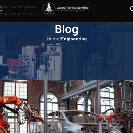
Skip to navigation
Skip to main content
Blog
Home
/
Engineering
ENGINEERING
,
INDUSTRIAL ENGINEERING
,
MANUFACTUR ENGINEERING
,
3 Alasan Kampus Harus Beri
ROBOTICS
Pelatihan Robotika
LTS_admin
On 26/04/2022