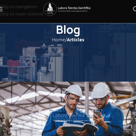
Skip to navigation
Skip to main content
Blog
Home
/
Articles
ARTICLES
,
ENGINEERING
Jenis-Jenis Umum Rekayasa
Pemeliharaan
LTS_admin
On 26/02/2024