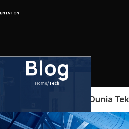
ENTATION
Blog
Home
/
Tech
TECH
 AI bagi Insinyur dan Dunia Tek
Posted by
LTS_admin
On 27/06/2023